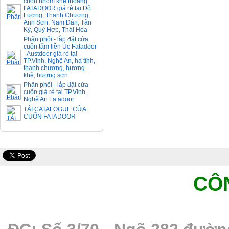
cuốn nhôm khe thoáng
FATADOOR giá rẻ tại Đô
Lương, Thanh Chương,
Anh Sơn, Nam Đàn, Tân
Kỳ, Quỳ Hợp, Thái Hòa
Phân phối - lắp đặt cửa
cuốn tấm liền Úc Fatadoor
- Austdoor giá rẻ tại
TP.Vinh, Nghệ An, hà tĩnh,
thanh chương, hương
khê, hương sơn
Phân phối - lắp đặt cửa
cuốn giá rẻ tại TP.Vinh,
Nghệ An Fatadoor
TẢI CATALOGUE CỬA
CUỐN FATADOOR
CÔ