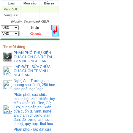
Loại
Mua vào
Bán ra
THB
666.2
786.99
Vàng SJC
CAD
17223.74
18058.21
Vàng SBJ
CHF
23161.62
24283.77
DKK
(Nguồn: Sacombank-SBJ)
0
3531.88
INR
0
340.14
KRW
18.01
21.12
Kết quả
KWD
0
79758.97
MYR
0
5808.39
Tin mới đăng
NOK
0
2658.47
PHÂN PHỐI PHỤ KIỆN
CỬA CUỐN GIÁ RẺ TẠI
RMB
3272
1
TP VINH - NGHỆ AN
RUB
0
418.79
LẮP ĐẶT - SỬA CHỮA
SAR
0
6457
CỬA CUỐN TP VINH -
SEK
NGHỆ AN
0
2503.05
Nghệ An - Trường tan
hoang sau lũ dữ, 250 học
sinh phải nghỉ học
Phân phối, sửa chữa
motor, hộp điều khiển, tay
điều khiển YH, Tec, GP,
Eco, cung cấp phụ kiện
cửa cuốn tại vinh, nghệ
an, thanh chương, nam
đàn, đô lương, anh sơn,
tân kỳ, quỳ hợp, thái hòa
Phân phối - lắp đặt cửa