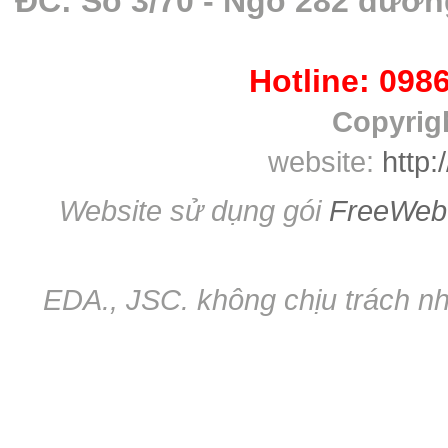
ĐC: Số 3/70 - Ngõ 282 đườn
Hotline: 098
Copyrig
website:
http:
Website sử dụng gói
FreeWeb
EDA., JSC. không chịu trách nh