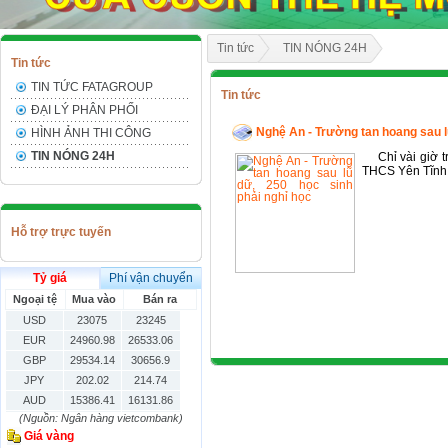
Tin tức
TIN NÓNG 24H
Tin tức
TIN TỨC FATAGROUP
Tin tức
ĐẠI LÝ PHÂN PHỐI
Nghệ An - Trường tan hoang sau l
HÌNH ẢNH THI CÔNG
TIN NÓNG 24H
Chỉ vài giờ tr
THCS Yên Tĩnh
Hỗ trợ trực tuyến
Tỷ giá
Phí vận chuyển
Ngoại tệ
Mua vào
Bán ra
USD
23075
23245
EUR
24960.98
26533.06
GBP
29534.14
30656.9
JPY
202.02
214.74
AUD
15386.41
16131.86
(Nguồn: Ngân hàng vietcombank)
HKD
2906.04
3028.6
Giá vàng
SGD
16755.29
17427.08